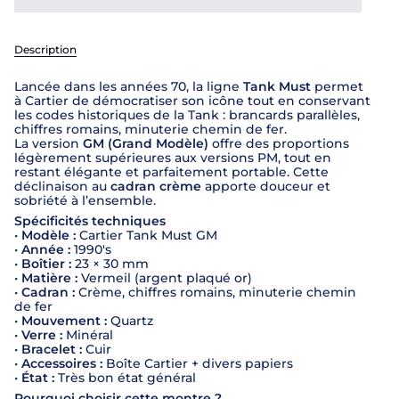
Description
Lancée dans les années 70, la ligne
Tank Must
permet
à Cartier de démocratiser son icône tout en conservant
les codes historiques de la Tank : brancards parallèles,
chiffres romains, minuterie chemin de fer.
La version
GM (Grand Modèle)
offre des proportions
légèrement supérieures aux versions PM, tout en
restant élégante et parfaitement portable. Cette
déclinaison au
cadran crème
apporte douceur et
sobriété à l’ensemble.
Spécificités techniques
•
Modèle :
Cartier Tank Must GM
•
Année :
1990's
•
Boîtier :
23 × 30 mm
•
Matière :
Vermeil (argent plaqué or)
•
Cadran :
Crème, chiffres romains, minuterie chemin
de fer
•
Mouvement :
Quartz
•
Verre :
Minéral
•
Bracelet :
Cuir
•
Accessoires :
Boîte Cartier + divers papiers
•
État :
Très bon état général
Pourquoi choisir cette montre ?