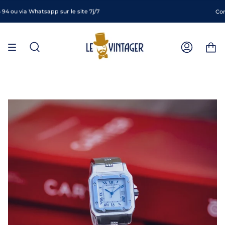
Passer
au
 ou via Whatsapp sur le site 7j/7
Contac
contenu
de
la
page
Recherche
Compte