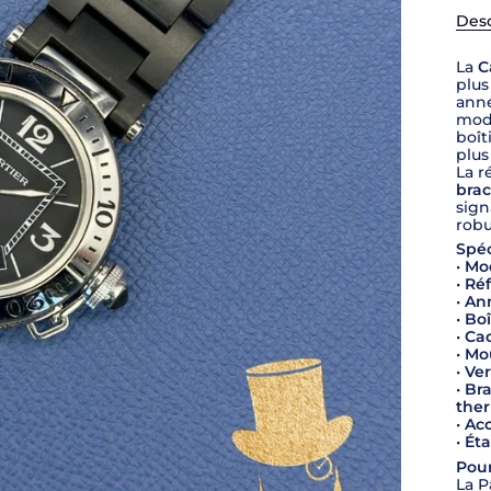
Desc
La
C
plus
anné
modè
boît
plus
La r
brac
sign
robu
Spéc
•
Mod
•
Réf
•
Ann
•
Boî
•
Cad
•
Mo
•
Ver
•
Bra
the
•
Acc
•
Éta
Pour
La P