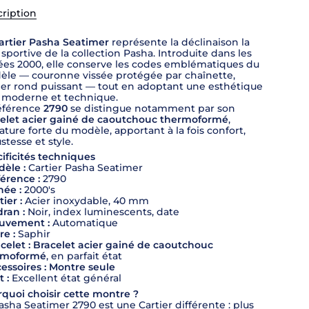
ription
artier Pasha Seatimer
représente la déclinaison la
 sportive de la collection Pasha. Introduite dans les
es 2000, elle conserve les codes emblématiques du
le — couronne vissée protégée par chaînette,
ier rond puissant — tout en adoptant une esthétique
 moderne et technique.
éférence
2790
se distingue notamment par son
elet acier gainé de caoutchouc thermoformé
,
ature forte du modèle, apportant à la fois confort,
stesse et style.
ificités techniques
èle :
Cartier Pasha Seatimer
érence :
2790
ée :
2000's
tier :
Acier inoxydable, 40 mm
ran :
Noir, index luminescents, date
uvement :
Automatique
re :
Saphir
celet :
Bracelet acier gainé de caoutchouc
rmoformé
, en parfait état
essoires :
Montre seule
t :
Excellent état général
quoi choisir cette montre ?
asha Seatimer 2790 est une Cartier différente : plus