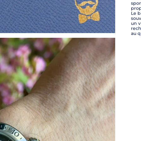
spor
prop
Le b
souv
un v
rech
au q