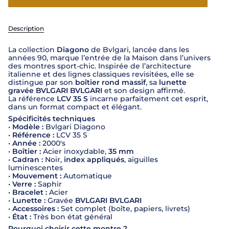
Description
La collection
Diagono
de Bvlgari, lancée dans les
années 90, marque l’entrée de la Maison dans l’univers
des montres sport-chic. Inspirée de l’architecture
italienne et des lignes classiques revisitées, elle se
distingue par son
boîtier rond massif
, sa
lunette
gravée BVLGARI BVLGARI
et son design affirmé.
La référence
LCV 35 S
incarne parfaitement cet esprit,
dans un format compact et élégant.
Spécificités techniques
•
Modèle :
Bvlgari Diagono
•
Référence :
LCV 35 S
•
Année :
2000's
•
Boîtier :
Acier inoxydable,
35 mm
•
Cadran :
Noir,
index appliqués
, aiguilles
luminescentes
•
Mouvement :
Automatique
•
Verre :
Saphir
•
Bracelet :
Acier
•
Lunette :
Gravée
BVLGARI BVLGARI
•
Accessoires :
Set complet (boîte, papiers, livrets)
•
État :
Très bon état général
Pourquoi choisir cette montre ?