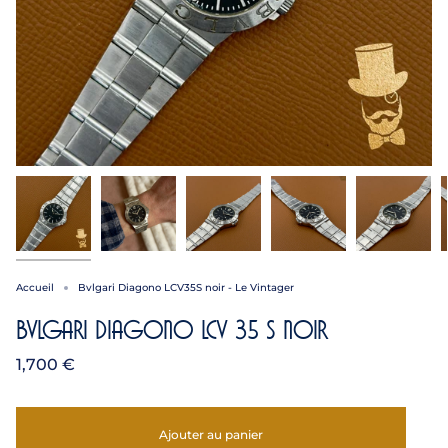
Accueil
Bvlgari Diagono LCV35S noir - Le Vintager
Bvlgari Diagono LCV 35 S noir
1,700 €
Ajouter au panier