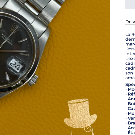
Desc
La
R
dern
marq
l’es
inte
L’ex
cadr
cadr
son
amat
Spéc
•
Mod
•
Réf
•
Ann
•
Boî
•
Cad
•
Mo
•
Ver
•
Bra
•
Acc
•
Éta