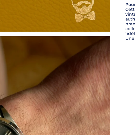
Pour
Cett
vint
auth
brac
coll
fidè
Une 