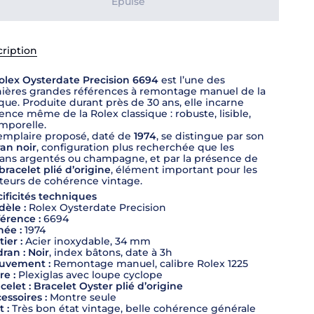
Épuisé
ription
olex Oysterdate Precision 6694
est l’une des
ières grandes références à remontage manuel de la
ue. Produite durant près de 30 ans, elle incarne
sence même de la Rolex classique : robuste, lisible,
mporelle.
emplaire proposé, daté de
1974
, se distingue par son
an noir
, configuration plus recherchée que les
ans argentés ou champagne, et par la présence de
bracelet plié d’origine
, élément important pour les
eurs de cohérence vintage.
ificités techniques
èle :
Rolex Oysterdate Precision
érence :
6694
ée :
1974
tier :
Acier inoxydable, 34 mm
ran :
Noir
, index bâtons, date à 3h
uvement :
Remontage manuel, calibre Rolex 1225
re :
Plexiglas avec loupe cyclope
celet :
Bracelet Oyster plié d’origine
essoires :
Montre seule
t :
Très bon état vintage, belle cohérence générale