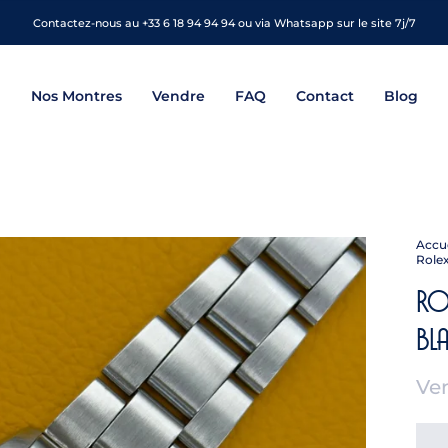
Contactez-nous au +33 6 18 94 94 94 ou via Whatsapp sur le site 7j/7
Nos Montres
Vendre
FAQ
Contact
Blog
Accue
Rolex
Ro
Bl
Ve