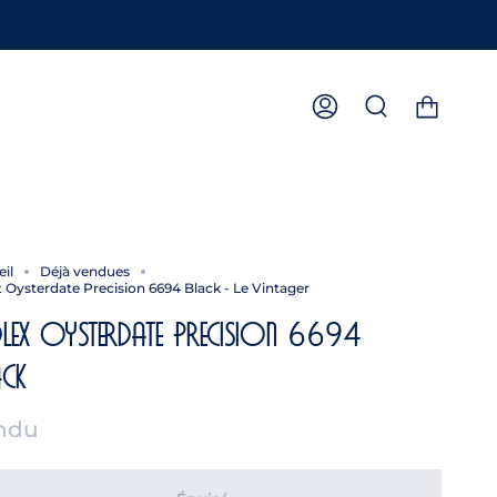
Compte
Recherche
il
Déjà vendues
 Oysterdate Precision 6694 Black - Le Vintager
lex Oysterdate Precision 6694
ack
ndu